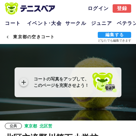
ログイン
登録
コート
イベント･大会
サークル
ジュニア
ベテラ
編集する
東京都の空きコート
どなたでも編集できます
コートの写真をアップして、
このページを充実させよう！
東京都
北区営
公共