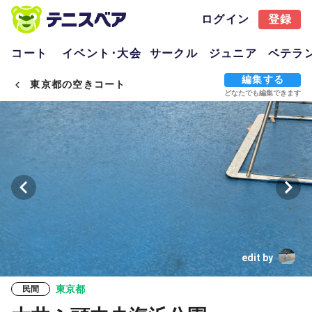
ログイン
登録
コート
イベント･大会
サークル
ジュニア
ベテラ
編集する
東京都の空きコート
どなたでも編集できます
edit by
東京都
民間