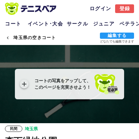
ログイン
登録
コート
イベント･大会
サークル
ジュニア
ベテラ
編集する
埼玉県の空きコート
どなたでも編集できます
コートの写真をアップして、
このページを充実させよう！
埼玉県
民間