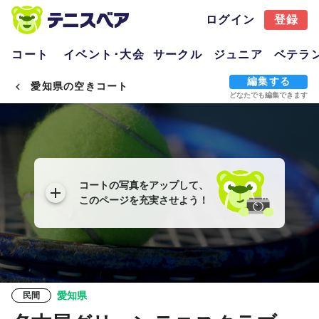
ログイン
登録
コート
イベント･大会
サークル
ジュニア
ベテラ
編集する
愛知県の空きコート
どなたでも編集できます
コートの写真をアップして、
このページを充実させよう！
愛知県
民間