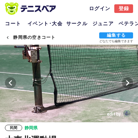
ログイン
登録
コート
イベント･大会
サークル
ジュニア
ベテラ
編集する
静岡県の空きコート
どなたでも編集できます
edit by
静岡県
民間