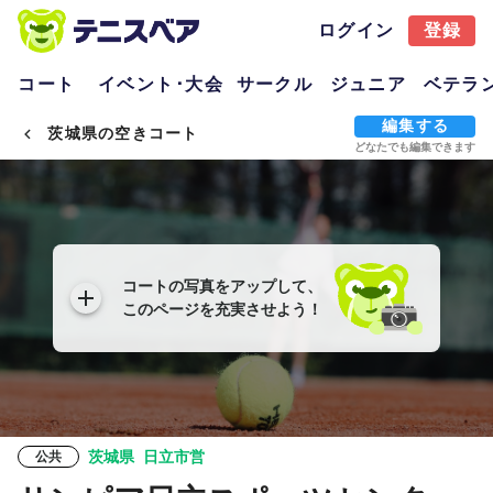
ログイン
登録
コート
イベント･大会
サークル
ジュニア
ベテラ
編集する
茨城県の空きコート
どなたでも編集できます
コートの写真をアップして、
このページを充実させよう！
茨城県
日立市営
公共