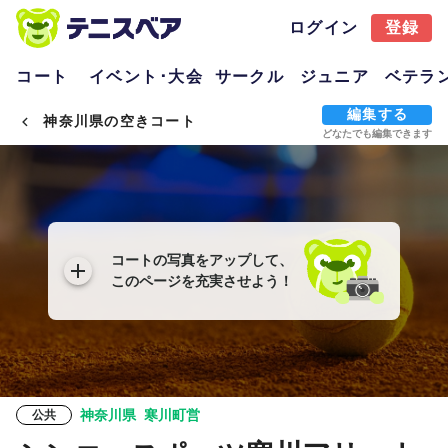
ログイン
登録
コート
イベント･大会
サークル
ジュニア
ベテラ
編集する
神奈川県の空きコート
どなたでも編集できます
コートの写真をアップして、
このページを充実させよう！
神奈川県
寒川町営
公共