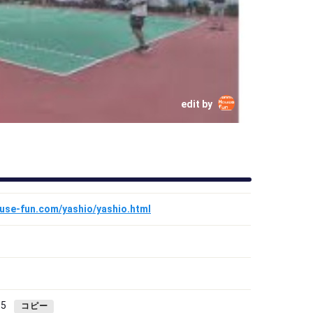
edit by
ouse-fun.com/yashio/yashio.html
5
コピー