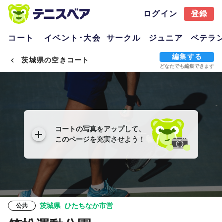
ログイン
登録
コート
イベント･大会
サークル
ジュニア
ベテラ
編集する
茨城県の空きコート
どなたでも編集できます
コートの写真をアップして、
このページを充実させよう！
茨城県
ひたちなか市営
公共