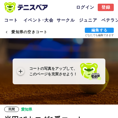
ログイン
登録
コート
イベント･大会
サークル
ジュニア
ベテラ
編集する
愛知県の空きコート
どなたでも編集できます
コートの写真をアップして、
このページを充実させよう！
愛知県
民間