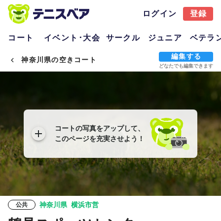
ログイン
登録
コート
イベント･大会
サークル
ジュニア
ベテラ
編集する
神奈川県の空きコート
どなたでも編集できます
コートの写真をアップして、
このページを充実させよう！
神奈川県
横浜市営
公共