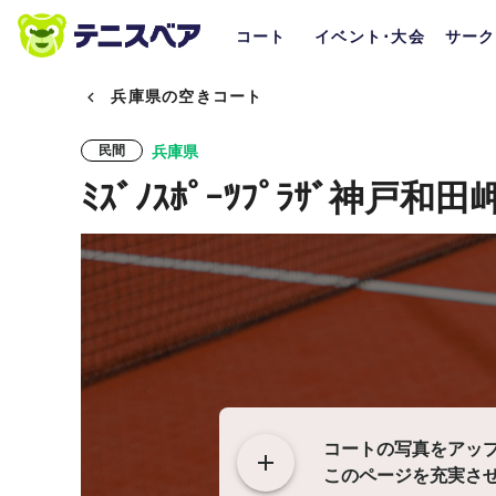
コート
イベント･大会
サーク
兵庫県の空きコート
兵庫県
民間
ﾐｽﾞﾉｽﾎﾟｰﾂﾌﾟﾗｻﾞ神
コートの写真をアッ
このページを充実さ