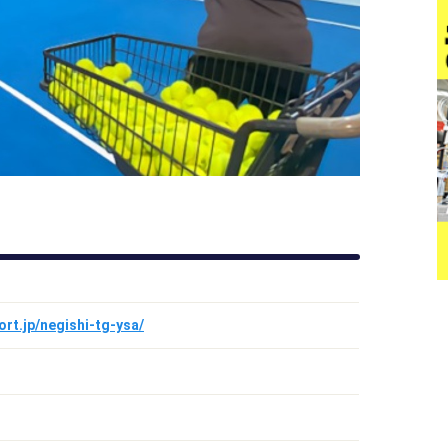
rt.jp/negishi-tg-ysa/