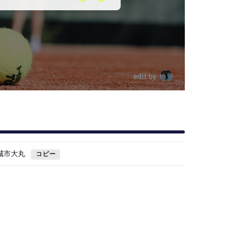
edit by
稲城市大丸
コピー