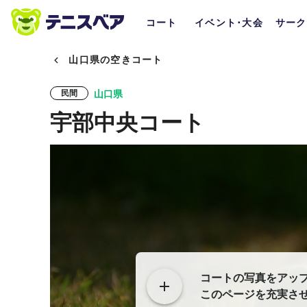
コート
イベント･大会
サーク
山口県の空きコート
山口県
民間
宇部中央コート
コートの写真をアッ
このページを充実さ