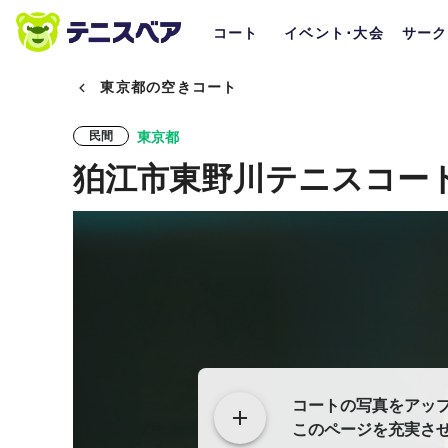
コート
イベント･大会
サーク
東京都の空きコート
東京都
民間
狛江市東野川テニスコー
コートの写真をアッ
このページを充実さ