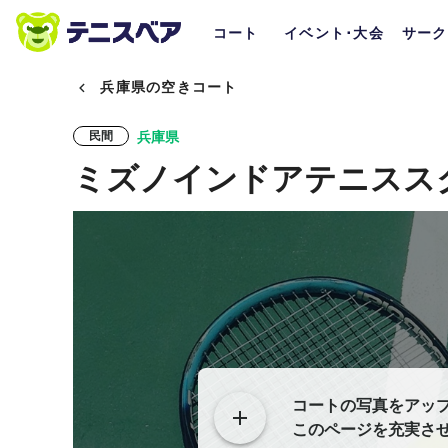
コート
イベント･大会
サーク
兵庫県の空きコート
兵庫県
民間
ミズノインドアテニスス
コートの写真をアッ
このページを充実さ