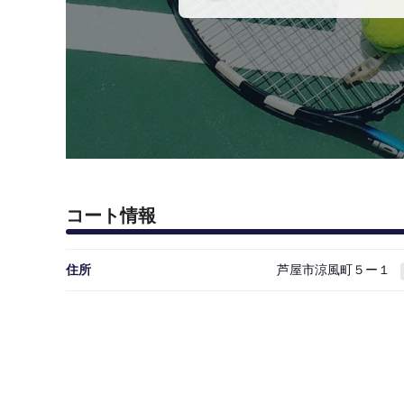
コート情報
住所
芦屋市涼風町５ー１