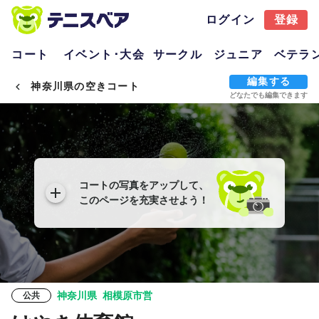
ログイン
登録
コート
イベント･大会
サークル
ジュニア
ベテラ
編集する
神奈川県の空きコート
どなたでも編集できます
コートの写真をアップして、
このページを充実させよう！
神奈川県
相模原市営
公共