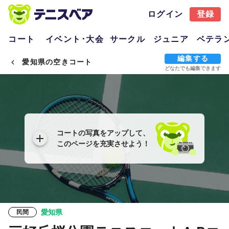
ログイン
登録
コート
イベント･大会
サークル
ジュニア
ベテラ
編集する
愛知県の空きコート
どなたでも編集できます
コートの写真をアップして、
このページを充実させよう！
愛知県
民間