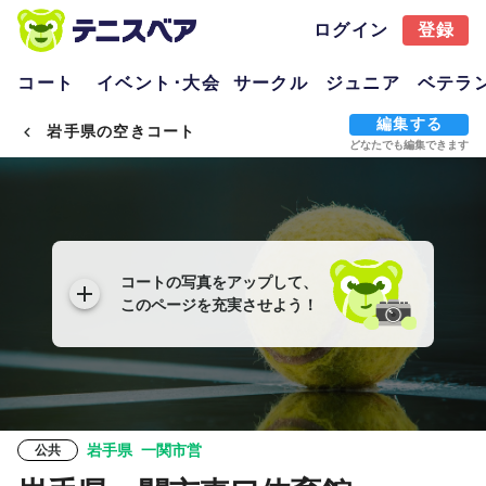
ログイン
登録
コート
イベント･大会
サークル
ジュニア
ベテラ
編集する
岩手県の空きコート
どなたでも編集できます
コートの写真をアップして、
このページを充実させよう！
岩手県
一関市営
公共