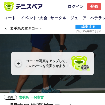
ログイン
登録
コート
イベント･大会
サークル
ジュニア
ベテラ
編集する
岩手県の空きコート
どなたでも編集できます
コートの写真をアップして、
このページを充実させよう！
岩手県
一関市営
公共