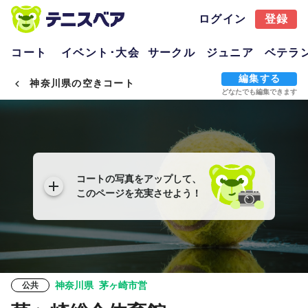
ログイン
登録
コート
イベント･大会
サークル
ジュニア
ベテラ
編集する
神奈川県の空きコート
どなたでも編集できます
コートの写真をアップして、
このページを充実させよう！
神奈川県
茅ヶ崎市営
公共