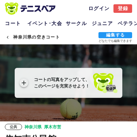
ログイン
登録
コート
イベント･大会
サークル
ジュニア
ベテラ
編集する
神奈川県の空きコート
どなたでも編集できます
コートの写真をアップして、
このページを充実させよう！
神奈川県
厚木市営
公共