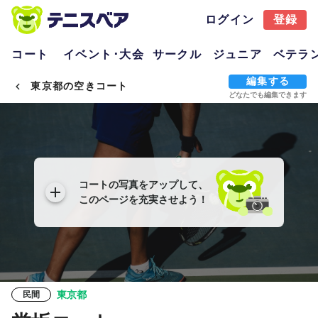
ログイン
登録
コート
イベント･大会
サークル
ジュニア
ベテラ
編集する
東京都の空きコート
どなたでも編集できます
コートの写真をアップして、
このページを充実させよう！
東京都
民間