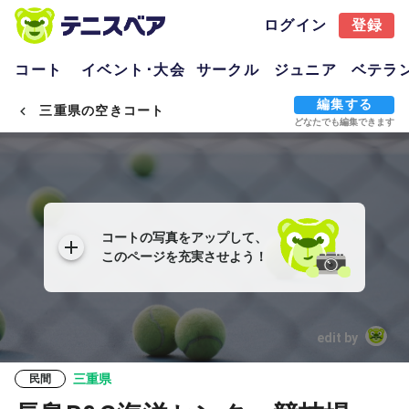
ログイン
登録
コート
イベント･大会
サークル
ジュニア
ベテラ
編集する
三重県の空きコート
どなたでも編集できます
コートの写真をアップして、
このページを充実させよう！
edit by
三重県
民間