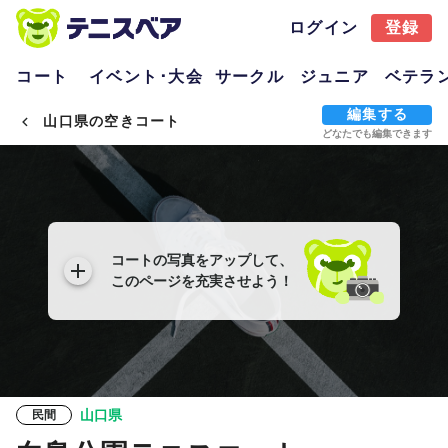
ログイン
登録
コート
イベント･大会
サークル
ジュニア
ベテラ
編集する
山口県の空きコート
どなたでも編集できます
コートの写真をアップして、
このページを充実させよう！
山口県
民間