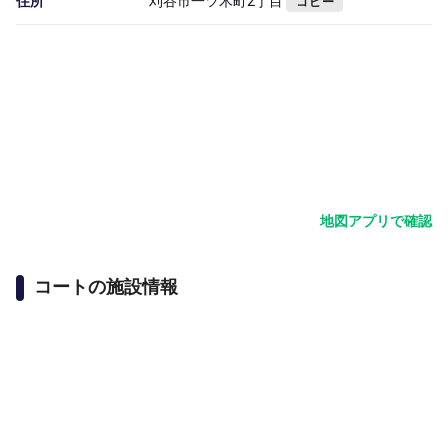
住所
刈谷市一ツ木町2丁目
コピー
地図アプリで確認
コートの施設情報