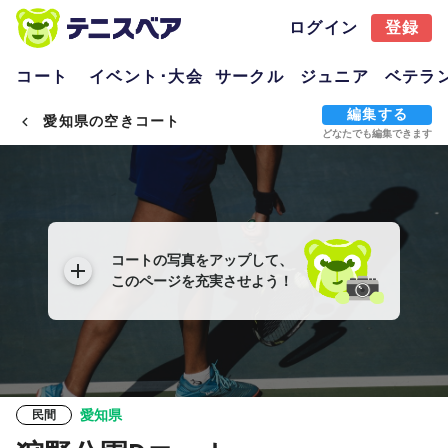
ログイン
登録
コート
イベント･大会
サークル
ジュニア
ベテラ
編集する
愛知県の空きコート
どなたでも編集できます
コートの写真をアップして、
このページを充実させよう！
愛知県
民間