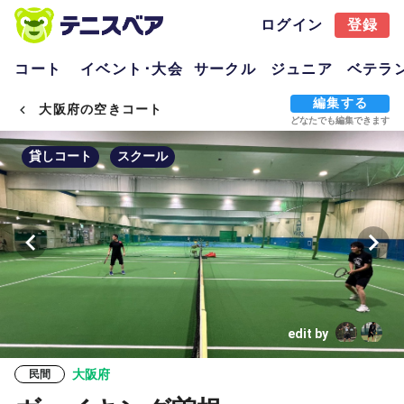
ログイン
登録
コート
イベント･大会
サークル
ジュニア
ベテラ
編集する
大阪府の空きコート
どなたでも編集できます
貸しコート
スクール
edit by
大阪府
民間