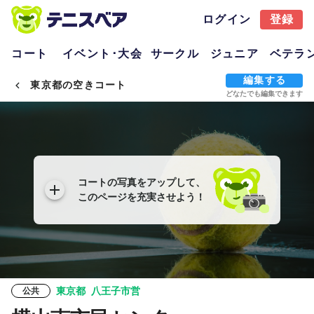
ログイン
登録
コート
イベント･大会
サークル
ジュニア
ベテラ
編集する
東京都の空きコート
どなたでも編集できます
コートの写真をアップして、
このページを充実させよう！
東京都
八王子市営
公共