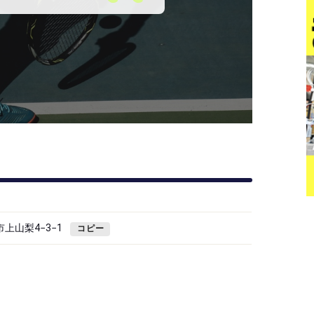
市上山梨4−3−1
コピー