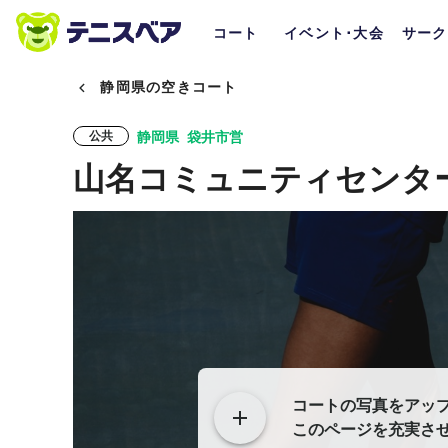
コート
イベント･大会
サーク
静岡県の空きコート
静岡県
袋井市営
公共
山名コミュニティセンタ
コートの写真をアッ
このページを充実さ