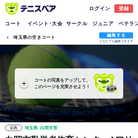
ログイン
登録
コート
イベント･大会
サークル
ジュニア
ベテラ
編集する
埼玉県の空きコート
どなたでも編集できます
コートの写真をアップして、
このページを充実させよう！
埼玉県
白岡市営
公共