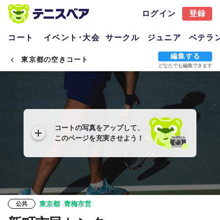
ログイン
登録
コート
イベント･大会
サークル
ジュニア
ベテラ
編集する
東京都の空きコート
どなたでも編集できます
コートの写真をアップして、
このページを充実させよう！
東京都
青梅市営
公共