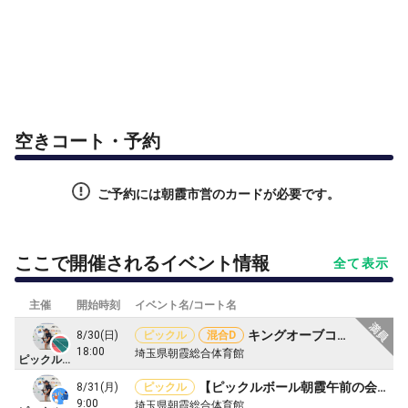
空きコート・予約
ご予約には朝霞市営のカードが必要です。
ここで開催されるイベント情報
全て表示
主催
開始時刻
イベント名/コート名
キングオーブコート（勝つか負けるか下克上ミックスダブルス大会）
8/30(日)
ピックル
混合D
18:00
埼玉県朝霞総合体育館
ピックルボール朝霞
【ピックルボール朝霞午前の会】4面3時間
8/31(月)
ピックル
9:00
埼玉県朝霞総合体育館