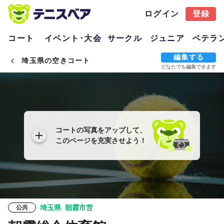
ログイン
登録
コート
イベント･大会
サークル
ジュニア
ベテラ
編集する
埼玉県の空きコート
どなたでも編集できます
コートの写真をアップして、
このページを充実させよう！
埼玉県
朝霞市営
公共