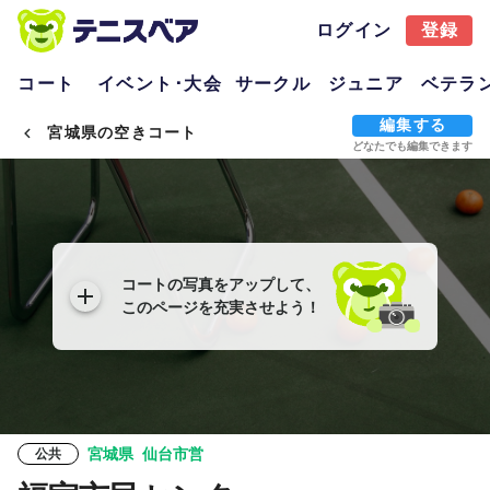
ログイン
登録
コート
イベント･大会
サークル
ジュニア
ベテラ
編集する
宮城県の空きコート
どなたでも編集できます
コートの写真をアップして、
このページを充実させよう！
宮城県
仙台市営
公共