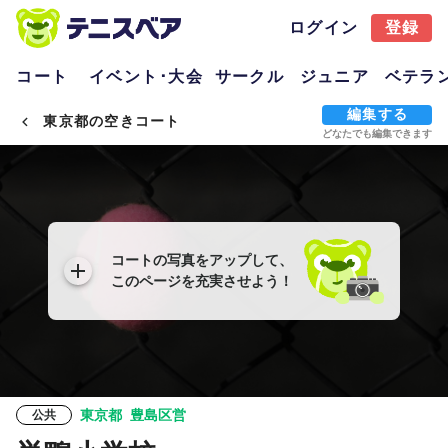
ログイン
登録
コート
イベント･大会
サークル
ジュニア
ベテラ
編集する
東京都の空きコート
どなたでも編集できます
コートの写真をアップして、
このページを充実させよう！
東京都
豊島区営
公共