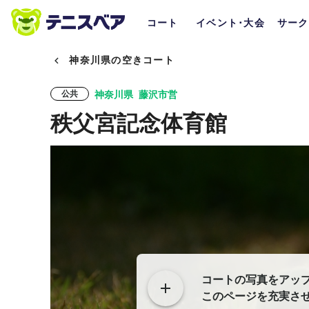
コート
イベント･大会
サーク
神奈川県の空きコート
神奈川県
藤沢市営
公共
秩父宮記念体育館
コートの写真をアッ
このページを充実さ