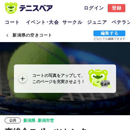
ログイン
登録
コート
イベント･大会
サークル
ジュニア
ベテラ
編集する
新潟県の空きコート
どなたでも編集できます
コートの写真をアップして、
このページを充実させよう！
新潟県
新潟市営
公共