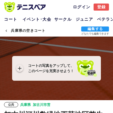
ログイン
登録
コート
イベント･大会
サークル
ジュニア
ベテラ
編集する
兵庫県の空きコート
どなたでも編集できます
コートの写真をアップして、
このページを充実させよう！
兵庫県
加古川市営
公共