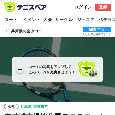
ログイン
登録
コート
イベント･大会
サークル
ジュニア
ベテラ
編集する
兵庫県の空きコート
どなたでも編集できます
コートの写真をアップして、
このページを充実させよう！
兵庫県
赤穂市営
公共