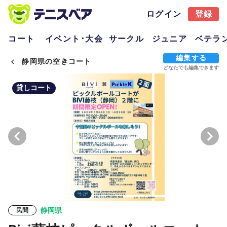
ログイン
登録
コート
イベント･大会
サークル
ジュニア
ベテラ
編集する
静岡県の空きコート
どなたでも編集できます
貸しコート
静岡県
民間