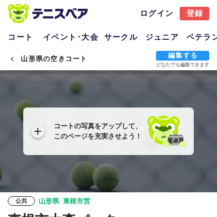
ログイン
登録
コート
イベント･大会
サークル
ジュニア
ベテラ
編集する
山形県の空きコート
どなたでも編集できます
コートの写真をアップして、
このページを充実させよう！
山形県
東根市営
公共