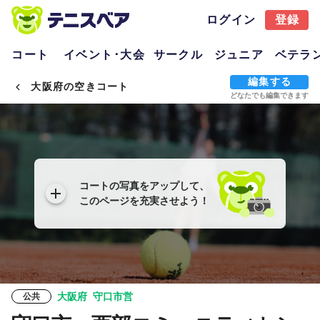
ログイン
登録
コート
イベント･大会
サークル
ジュニア
ベテラ
編集する
大阪府の空きコート
どなたでも編集できます
コートの写真をアップして、
このページを充実させよう！
大阪府
守口市営
公共