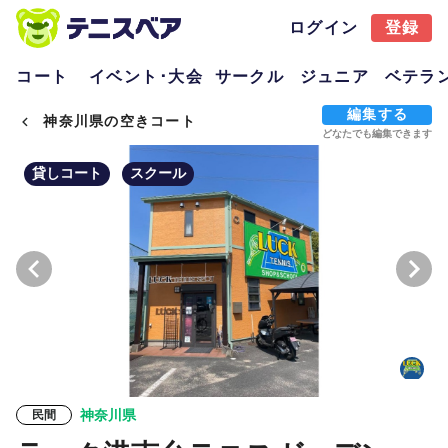
ログイン
登録
コート
イベント･大会
サークル
ジュニア
ベテラ
編集する
神奈川県の空きコート
どなたでも編集できます
貸しコート
スクール
edit by
神奈川県
民間