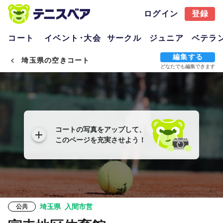
ログイン
登録
コート
イベント･大会
サークル
ジュニア
ベテラ
編集する
埼玉県の空きコート
どなたでも編集できます
コートの写真をアップして、
このページを充実させよう！
埼玉県
入間市営
公共