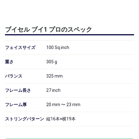
ブイセル ブイ1 プロのスペック
フェイスサイズ
100
Sq.inch
重さ
305
g
バランス
325
mm
フレーム長さ
27
inch
フレーム厚
20 mm 〜 23 mm
ストリングパターン
縦16本×横19本