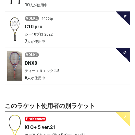
10
人が使用中
4
VOLKL
2022年
C10 pro
シー10プロ 2022
7
人が使用中
5
VOLKL
DNX8
ディーエヌエックス8
6
人が使用中
このラケット使用者の別ラケット
1
ProKennex
Ki Q+ 5 ver.21
ケーアイキュープラス5バージョン21