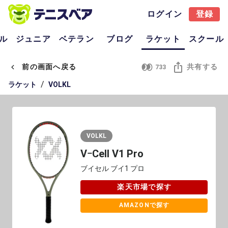
ログイン
登録
ル
ジュニア
ベテラン
ブログ
ラケット
スクール
前の画面へ戻る
共有する
733
/
ラケット
VOLKL
VOLKL
VｰCell V1 Pro
ブイセル ブイ1 プロ
楽天市場で探す
AMAZONで探す