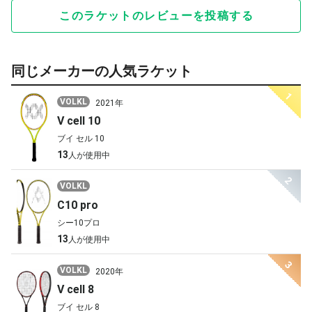
このラケットのレビューを投稿する
同じメーカーの人気ラケット
1
VOLKL
2021年
V cell 10
ブイ セル 10
13
人が使用中
2
VOLKL
C10 pro
シー10プロ
13
人が使用中
3
VOLKL
2020年
V cell 8
ブイ セル 8