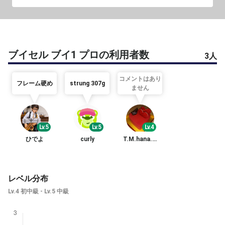
ブイセル ブイ1 プロの利用者数
3人
コメントはあり
フレーム硬め
strung 307g
ません
Lv.5
Lv.5
Lv.4
ひでよ
curly
T.M.hana.karin
レベル分布
Lv.4 初中級 - Lv.5 中級