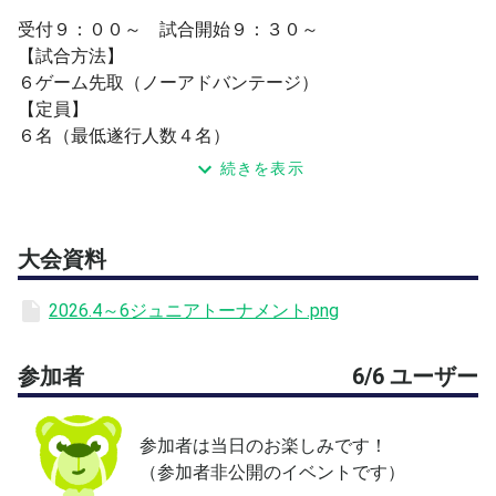
受付９：００～ 試合開始９：３０～
【試合方法】
６ゲーム先取（ノーアドバンテージ）
【定員】
６名（最低遂行人数４名）
【対象】
続きを表示
セルフジャッジのできる１２歳以下男女
【コート】
砂入り人工芝コート（アウトドア）
大会資料
【料金】
2,750円
2026.4～6ジュニアトーナメント.png
大会当日に３名以下となった場合はノーコンテストのため
参加者
6/6 ユーザー
練習試合を行い、コート代として1,100円(税込)をいただ
きます。
参加者は当日のお楽しみです！
万博テニスガーデン：TEL 06-6877-3449
（参加者非公開のイベントです）