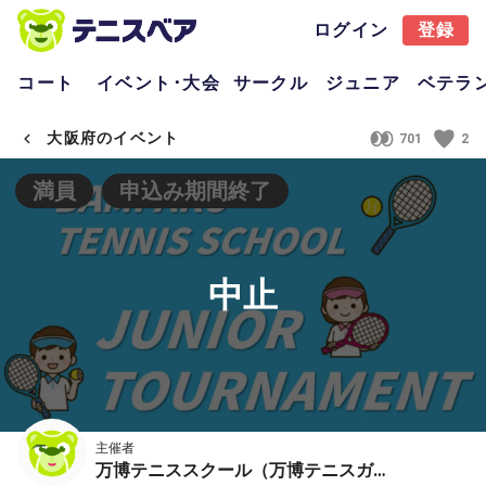
ログイン
登録
コート
イベント･大会
サークル
ジュニア
ベテラ
大阪府のイベント
701
2
満員
申込み期間終了
中止
主催者
万博テニススクール（万博テニスガーデン）