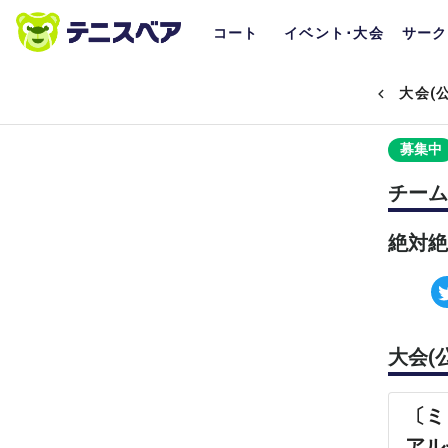
コート
イベント･大会
サーク
大会(
募集中
チーム
絶対絶
大会(
〔ミ
アル