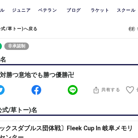
ル
ジュニア
ベテラン
ブログ
ラケット
スクール
公式/草トー)へ戻る
非承認制
名
対勝つ意地でも勝つ優勝卍
共有する
公式/草トー)名
ックスダブルス団体戦〕Fleek Cup In 岐阜メモリ
センター