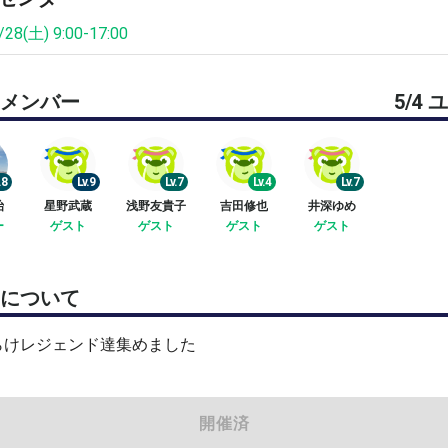
/28(土) 9:00-17:00
メンバー
5/4
.8
Lv.9
Lv.7
Lv.4
Lv.7
治
星野武蔵
浅野友貴子
吉田修也
井深ゆめ
ー
ゲスト
ゲスト
ゲスト
ゲスト
について
らけレジェンド達集めました
開催済