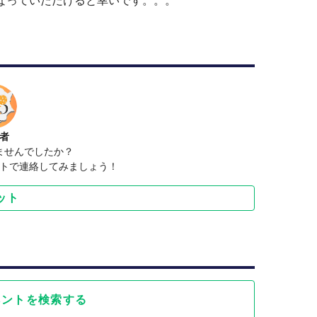
なっていただけると幸いです。。。
抗戦（12月）
者
ませんでしたか？
トで連絡してみましょう！
ット
で一番有名な街となれるように
ベントを検索する