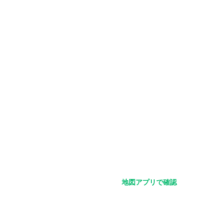
てレベルの決め方が違います
チ資格。初級～中級者程度の指導）
練習内容に組み込むので
地図アプリで確認
ーなスポーツにすること
実していた。また今度も来たい！
）にしたいと思っています！