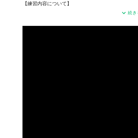
【練習内容について】
１）はじめてピックルボールをされる方🔰（未経験
続き
・基礎から順番にレクチャーしていきます👍
次回参加いただいた時には経験者の方と一緒に楽し
で一緒に頑張りましょう！！
※他の練習会では他の参加者と混ざって慣れてくだ
験の方はお断りしますといった練習会場が最近周り
ういうことはしていません。
基本練習会では「初心者〜初中級」と「中級〜」に
そのため経験者側もはじめての方もお互いに気を遣
関東ピックルズの練習を通して生涯スポーツ＋毎日
※体験の方について、他の方と最初は別れて説明し
２）初心者〜初中級※２時間開催の場合
・0:00-0:10 設営準備(一緒に手伝ってください🙇)
・0:10-0:30 基礎練習(ディンク,ボレーボレー,ボレ
・0:30-0:50 形式練習(基礎の応用)
・0:50-1:50 試合(参加人数４人未満の時参加者
・1:50-2:00 片付け（一緒に手伝ってください🙇）