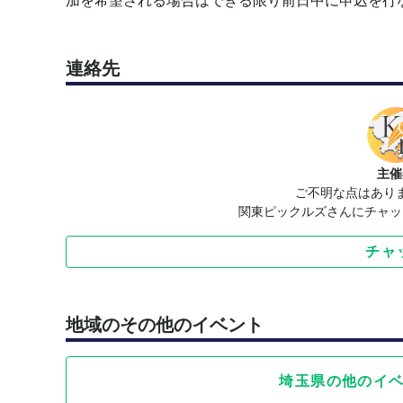
加を希望される場合はできる限り前日中に申込を行
⭐️ミニイベント大会の開催
①第一回ミニ大会（2025年8月23日）
②第二回ミニ大会(2025年8月30日)
連絡先
③第三回ミニ大会(2025年9月18日)
④結束力最強団体は我々だ！主催チームによる団体対
⑤第四回ミニ大会(2025年1月18日)
⭐️久喜市との共同イベント
主催
・ショッピングモールでの催事場体験会イベント
ご不明な点はあり
・久喜市小中学校への出前授業
関東ピックルズさんにチャッ
・久喜市合同大会など
チャ
⭐️関東ピックルズが目指す先
久喜市をピックルボールの街（代表）となる
関東ピックルズをきっかけにピックルボールが日本
地域のその他のイベント
全力で頑張ります👍応援よろしくお願いします🙇
埼玉県の他のイ
【SNSへの投稿について】