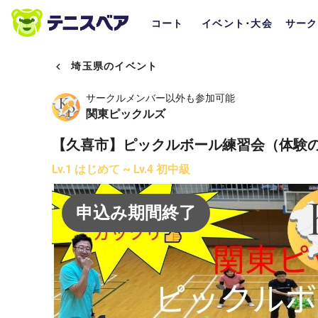
コート
イベント･大会
サーク
埼玉県のイベント
サークルメンバー以外も参加可能
関東ピックルズ
【久喜市】ピックルボール練習会（体験の方
Lv.1 はじめて ~ Lv.4 初中級
申込み期間終了