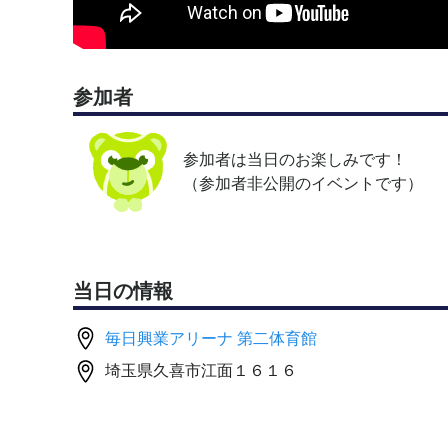
3）初心者〜初中級※3時間開催の場合
・0:00-0:10 設営準備(一緒に手伝ってください🙇)
・0:10-0:40 基礎練習(ディンク,ボレーボレー,ボレ
・0:40-1:10 形式練習(基礎の応用)
参加者
・1:10-2:50 試合(参加人数４人未満の時参加者
・2:50-3:00 片付け（一緒に手伝ってください🙇）
参加者は当日のお楽しみです！
（参加者非公開のイベントです）
4)中級〜 2時間開催の場合
・0:00-0:10 設営準備(一緒に手伝ってください🙇)
・0:10-0:30 基礎練習(ディンク,ボレーボレー,ボレ
・0:30-0:45 応用練習
・0:45-1:50 試合(参加人数４人未満の場合はメ
当日の情報
・1:50-2:00 片付け（一緒に手伝ってください🙇）
5)中級〜 3時間開催の場合
毎日興業アリーナ 第二体育館
・0:00-0:10 設営準備(一緒に手伝ってください🙇)
埼玉県久喜市江面１６１６
・0:10-0:30 基礎練習(ディンク,ボレーボレー,ボレ
・0:30-1:00 応用練習
・1:00-2:50 試合(参加人数４人未満の場合はメ