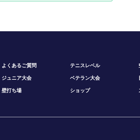
を沢山の方に知ってもらい、
ことがなかった人へピックルボールを知ってもら
ぼ毎日実施しています。そのためピックルボール
を避けてほしい方はお手数ですが
伝えください。🙇
人超えます）
よくあるご質問
テニスレベル
中傷や相手に対しての一方的なプレイ内容指導
。マナーは守りましょう（相手にぶつけてしまっ
ジュニア大会
ベテラン大会
壁打ち場
ショップ