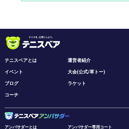
私たち関東ピックルズは関東ピックルズという団体
ピックルボールという素晴らしいスポーツに出会う
い楽しさを伝えることをモットーに日々練習会をほ
の普及活動を行うために練習会や大会の写真・動画
などをSNSに投稿しています。もしSNSへの掲載
練習会・試合時に主催メンバーへ直接その旨を必ずお
【最後に】
練習会は沢山の方に参加頂いています（多い時で20
テニスベアとは
運営者紹介
十人十色いろいろな方がいますので練習会時の誹謗
（指導されて嫌な人もいます）、はお控えください
イベント
大会(公式/草トー)
たときは謝りましょう）
ブログ
ラケット
以上です
コーチ
沢山の方の参加をお待ちしています！
アンバサダーとは
アンバサダー専用コート