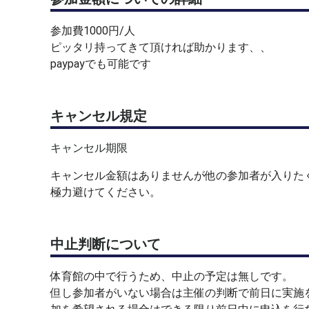
【関東ピックルズについて】
参加費1000円/人
⭐️練習会の実施
ピッタリ持ってきて頂ければ助かります、、
主催開始：2025年3月〜（0人）
paypayでも可能です
関東ピックルズにて参加された参加登録人数：230
⭐️ピックルボール大会の開催・運営
キャンセル規定
①第１回久喜ピックルボール大会開催・運営（2025
②第２回つくばピックルボール大会開催・運営（202
キャンセル期限
③第3回大宮ピックルボール大会開催・運営（2025年
④第4回久喜ピックルボール大会開催・運営（2025年
キャンセル金額はありませんが他の参加者が入りた
⑤2026 New Year 関東Pickle's杯in加須（2026年1月
極力避けてください。
⑥第6回関東Pickle's杯in久喜（2026年1月22日）
⑦第7回関東Pickle's杯in日高（2026年2月7日）
⑧第８回関東Pickle's杯in加須（2026年3月20日）
中止判断について
⑨第９回関東Pickle's杯in加須（2026年4月12日）
・関東大会予選【埼玉県選抜】（2026年5月5日）
体育館の中で行うため、中止の予定は無しです。
・関東大会予選【埼玉県選抜】（2026年5月16日）
但し参加者がいない場合は主催の判断で前日に実施