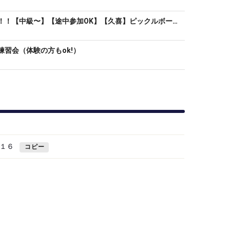
４時間たっぷりワンコイン！！【中級〜】【途中参加OK】【久喜】ピックルボール練習会
習会（体験の方もok!）
１６
コピー