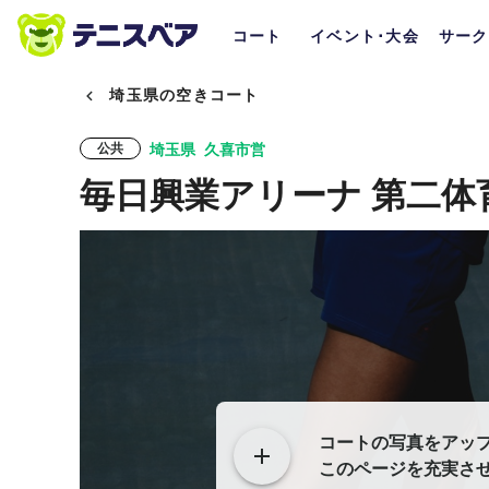
コート
イベント･大会
サーク
埼玉県の空きコート
埼玉県
久喜市営
公共
毎日興業アリーナ 第二体
コートの写真をアッ
このページを充実さ