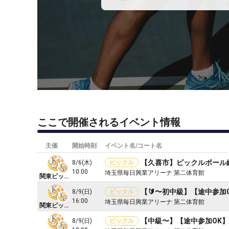
ここで開催されるイベント情報
主催
開始時刻
イベント名/コート名
【久喜市】ピックルボール練
8/6(木)
ピックル
10:00
埼玉県毎日興業アリーナ 第二体育館
関東ピックルズ
8/9(日)
ピックル
16:00
埼玉県毎日興業アリーナ 第二体育館
関東ピックルズ
【中級〜】【途中参加OK
8/9(日)
ピックル