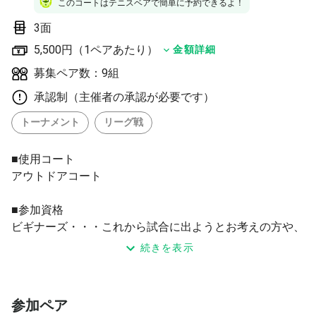
このコートはテニスベアで簡単に予約できるよ！
3面
5,500円（1ペアあたり）
金額詳細
募集ペア数：9組
承認制（主催者の承認が必要です）
トーナメント
リーグ戦
■使用コート
アウトドアコート
■参加資格
ビギナーズ・・・これから試合に出ようとお考えの方や、
試合経験が少ない方。
続きを表示
初級・・・試合経験はあるが、結果につながらない方や入
賞経験が少ない方。
参加ペア
■参加料