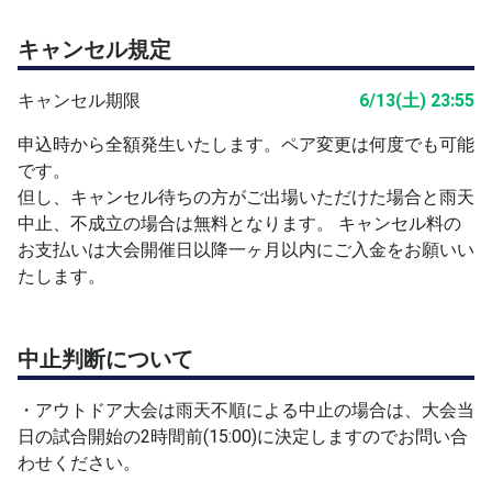
たします。
キャンセル規定
■注意事項
・参加数が5組(名)に満たない場合は、大会の有無を開催
キャンセル期限
6/13(土) 23:55
日の3日前に決定し、 これ以降にご連絡させていただきま
す。
申込時から全額発生いたします。ペア変更は何度でも可能
・天候、その他の事情で内容が変更される場合もございま
です。
す。あらかじめご了承ください
但し、キャンセル待ちの方がご出場いただけた場合と雨天
※インドア大会でも試合進行によりアウトコートを使用す
中止、不成立の場合は無料となります。 キャンセル料の
る場合がございます。
お支払いは大会開催日以降一ヶ月以内にご入金をお願いい
・アウトドア大会は雨天不順による中止の場合は、大会当
たします。
日の試合開始の2時間前(15:00)に 決定しますのでお問い合
わせください。
中止判断について
■その他
・コート: 砂入り人工芝アウトドアコート・インドアコー
・アウトドア大会は雨天不順による中止の場合は、大会当
ト
日の試合開始の2時間前(15:00)に決定しますのでお問い合
わせください。
■会場