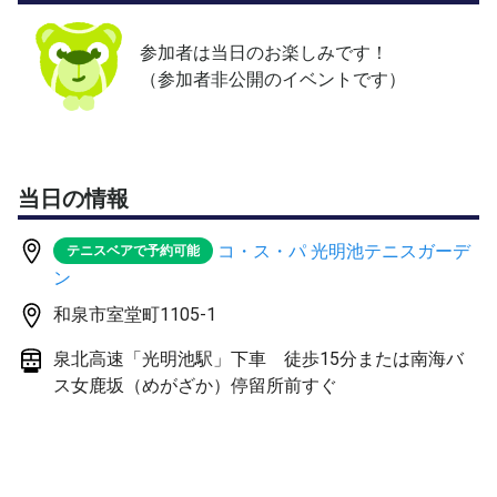
・ダブルス 5,000円(税込5,500円)
・シングルス 4,000円(税込4,400円)
参加者は当日のお楽しみです！
（参加者非公開のイベントです）
■試合開始
・アウトドア大会 17:00~(集合 16:40)
・インドア大会 17:15~(集合 16:50)
当日の情報
■試合方法
アウトドア大会は予選3組(名)でリーグ戦後、各順位別リ
コ・ス・パ 光明池テニスガーデ
テニスベアで予約可能
ーグ戦
ン
予選リーグ・順位別リーグ共に、6ゲーム先取・ノーアド
バンテージ
和泉市室堂町1105-1
インドア大会は4組(名)でリーグ戦後、順位別トーナメン
泉北高速「光明池駅」下車 徒歩15分または南海バ
ト
ス女鹿坂（めがざか）停留所前すぐ
予選リーグ・順位別トーナメント共に、6ゲーム先取・ノ
ーアドバンテージ
※試合数・試合方法は参加組(名)数によって変更する場合
もございます。