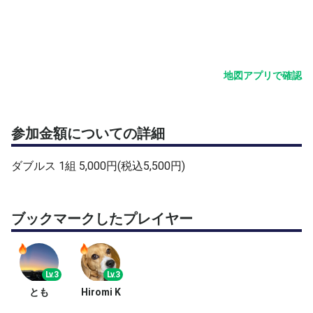
■表彰申込方法
優勝・準優勝および下位リーグ・下位トーナメント優勝
※表彰数は参加組(名)数によって変更する場合もございま
す。
地図アプリで確認
■申込方法
大会開催日28日前AM10時からエントリー受付をいたしま
参加金額についての詳細
す。
テニスベアにて申し込みをお願いいたします。
ダブルス 1組 5,000円(税込5,500円)
キャンセル・キャンセル待ち・ペア変更のみお電話にて受
付をさせていただきます。
ブックマークしたプレイヤー
■キャンセル規定
申込時から全額発生いたします。ペア変更は何度でも可能
です。
但し、キャンセル待ちの方がご出場いただけた場合と雨天
Lv.3
Lv.3
中止、不成立の場合は無料となります。 キャンセル料の
とも
Hiromi K
お支払いは大会開催日以降一ヶ月以内にご入金をお願いい